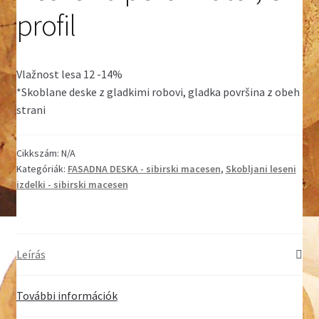
profil
Vlažnost lesa 12 -14%
*Skoblane deske z gladkimi robovi, gladka površina z obeh
strani
Cikkszám:
N/A
Kategóriák:
FASADNA DESKA - sibirski macesen
,
Skobljani leseni
izdelki - sibirski macesen
Leírás
További információk