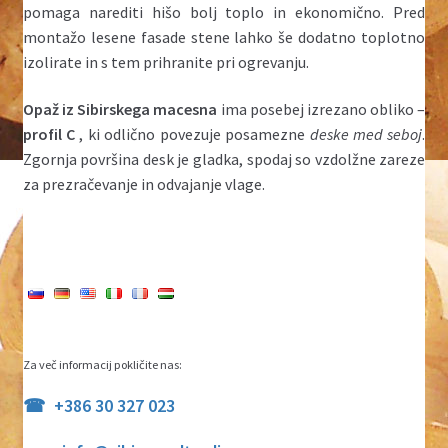
pomaga narediti hišo bolj toplo in ekonomično. Pred
montažo lesene fasade stene lahko še dodatno toplotno
izolirate in s tem prihranite pri ogrevanju.
Opaž iz Sibirskega macesna
ima posebej izrezano obliko –
profil C
, ki odlično povezuje posamezne
deske med seboj
.
Zgornja površina desk je gladka, spodaj so vzdolžne zareze
za prezračevanje in odvajanje vlage.
Za več informacij pokličite nas:
+386 30 327 023