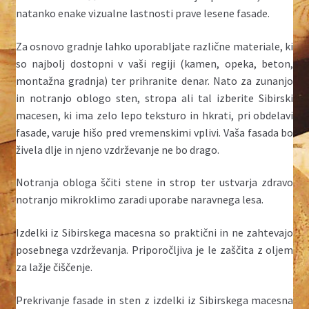
natanko enake vizualne lastnosti prave lesene fasade.
Za osnovo gradnje lahko uporabljate različne materiale, ki
so najbolj dostopni v vaši regiji (kamen, opeka, beton,
montažna gradnja) ter prihranite denar. Nato za zunanjo
in notranjo oblogo sten, stropa ali tal izberite Sibirski
macesen, ki ima zelo lepo teksturo in hkrati, pri obdelavi
fasade, varuje hišo pred vremenskimi vplivi. Vaša fasada bo
živela dlje in njeno vzdrževanje ne bo drago.
Notranja obloga ščiti stene in strop ter ustvarja zdravo
notranjo mikroklimo zaradi uporabe naravnega lesa.
Izdelki iz Sibirskega macesna so praktični in ne zahtevajo
posebnega vzdrževanja. Priporočljiva je le zaščita z oljem
za lažje čiščenje.
Prekrivanje fasade in sten z izdelki iz Sibirskega macesna