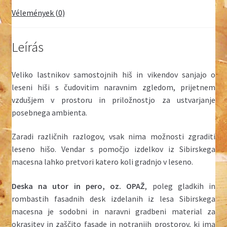
Vélemények (0)
Leírás
Veliko lastnikov samostojnih hiš in vikendov sanjajo o
leseni hiši s čudovitim naravnim zgledom, prijetnem
vzdušjem v prostoru in priložnostjo za ustvarjanje
posebnega ambienta.
Zaradi različnih razlogov, vsak nima možnosti zgraditi
leseno hišo. Vendar s pomočjo izdelkov iz Sibirskega
macesna lahko pretvori katero koli gradnjo v leseno.
Deska na utor in pero, oz. OPAŽ
, poleg gladkih in
rombastih fasadnih desk izdelanih iz lesa Sibirskega
macesna je sodobni in naravni gradbeni material za
okrasitev in zaščito fasade in notranjih prostorov, ki ima