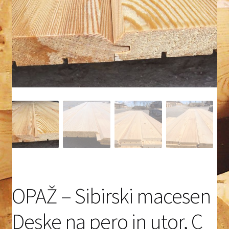
Akcije – sibirski macesen
Kontakt
Splošni pogoji poslovanja
Varovanje zasebnosti
OPAŽ – Sibirski macesen
Deske na pero in utor, C