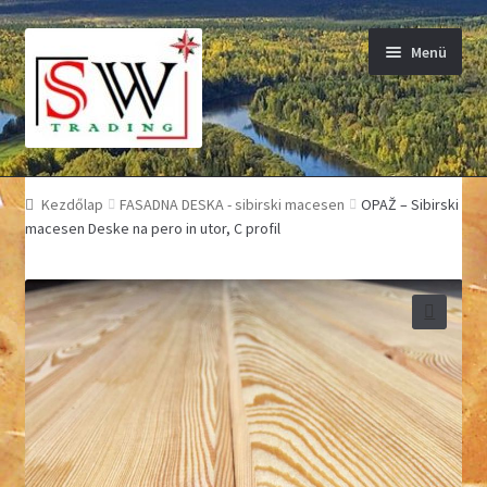
Ugrás a navigációhoz
Kilépés a tartalomba
Menü
Terasna deska
Kezdőlap
FASADNA DESKA - sibirski macesen
OPAŽ – Sibirski
macesen Deske na pero in utor, C profil
Fasadna deska
Žagan les
Skobljani izdelki
Oglje
Cenik