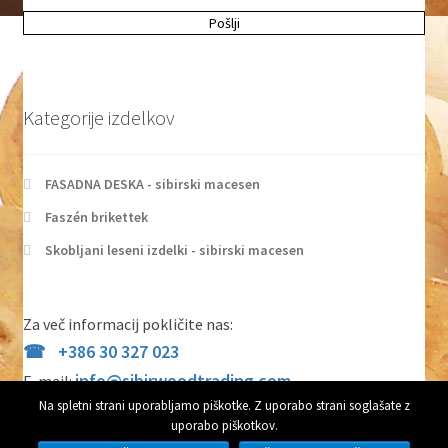
Kategorije izdelkov
FASADNA DESKA - sibirski macesen
Faszén brikettek
Skobljani leseni izdelki - sibirski macesen
Za več informacij pokličite nas:
+386 30 327 023
info@sibirwoodtrading.com
E-mail:
Splošni pogoji poslovanja
Na spletni strani uporabljamo piškotke. Z uporabo strani soglašate z
uporabo piškotkov.
Varovanje zasebnosti
0