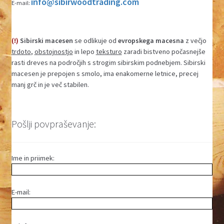
info@sibirwoodtrading.com
E-mail:
(!)
Sibirski macesen
se odlikuje od
evropskega macesna
z večjo
trdoto
,
obstojnostjo
in lepo
teksturo
zaradi bistveno počasnejše
rasti dreves na področjih s strogim sibirskim podnebjem. Sibirski
macesen je prepojen s smolo, ima enakomerne letnice, precej
manj grč in je več stabilen.
Pošlji povpraševanje:
Ime in priimek:
E-mail: